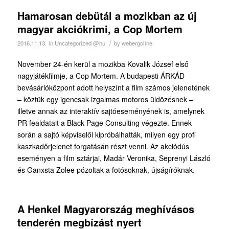
Hamarosan debütál a mozikban az új
magyar akciókrimi, a Cop Mortem
/
2016.11.13.
in
Uncategorized @hu
by
webergoline
November 24-én kerül a mozikba Kovalik József első
nagyjátékfilmje, a Cop Mortem. A budapesti ÁRKÁD
bevásárlóközpont adott helyszínt a film számos jelenetének
– köztük egy igencsak izgalmas motoros üldözésnek –
illetve annak az interaktív sajtóeseményének is, amelynek
PR fealdatait a Black Page Consulting végezte. Ennek
során a sajtó képviselői kipróbálhatták, milyen egy profi
kaszkadőrjelenet forgatásán részt venni. Az akciódús
eseményen a film sztárjai, Madár Veronika, Seprenyi László
és Ganxsta Zolee pózoltak a fotósoknak, újságíróknak.
A Henkel Magyarország meghívásos
tenderén megbízást nyert