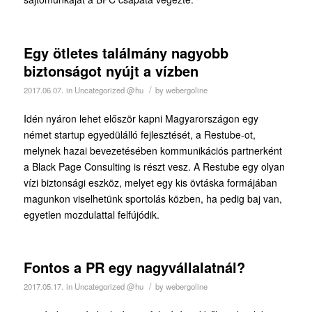
Egy ötletes találmány nagyobb
biztonságot nyújt a vízben
/
2017.06.07.
in
Uncategorized @hu
by
webergoline
Idén nyáron lehet először kapni Magyarországon egy
német startup egyedülálló fejlesztését, a Restube-ot,
melynek hazai bevezetésében kommunikációs partnerként
a Black Page Consulting is részt vesz. A Restube egy olyan
vízi biztonsági eszköz, melyet egy kis övtáska formájában
magunkon viselhetünk sportolás közben, ha pedig baj van,
egyetlen mozdulattal felfújódik.
Fontos a PR egy nagyvállalatnál?
/
2017.05.17.
in
Uncategorized @hu
by
webergoline