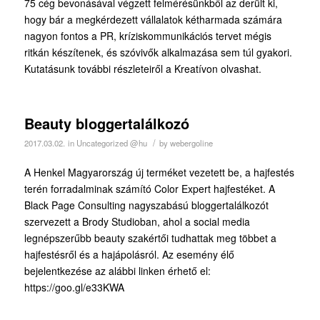
75 cég bevonásával végzett felmérésünkből az derült ki,
hogy bár a megkérdezett vállalatok kétharmada számára
nagyon fontos a PR, kríziskommunikációs tervet mégis
ritkán készítenek, és szóvivők alkalmazása sem túl gyakori.
Kutatásunk további részleteiről a Kreatívon olvashat.
Beauty bloggertalálkozó
/
2017.03.02.
in
Uncategorized @hu
by
webergoline
A Henkel Magyarország új terméket vezetett be, a hajfestés
terén forradalminak számító Color Expert hajfestéket. A
Black Page Consulting nagyszabású bloggertalálkozót
szervezett a Brody Studioban, ahol a social media
legnépszerűbb beauty szakértői tudhattak meg többet a
hajfestésről és a hajápolásról. Az esemény élő
bejelentkezése az alábbi linken érhető el:
https://goo.gl/e33KWA