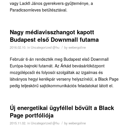
vagy Lackfi János gyerekvers-gyűjteménye, a
Paradicsomleves betűtésztával.
Nagy médiavisszhangot kapott
Budapest első Downmall futama
/
2016.02.10.
in
Uncategorized @hu
by
webergoline
Február 6-án rendezték meg Budapest első Downmall
Európa-bajnoki futamát. Az Árkád bevásárlóközpont
mozgólépcsői és folyosói szolgáltak az izgalmas és
látványos hegyi kerékpár verseny helyszínéül, a Black Page
pedig teljeskörű sajtókommunikációs feladatokat látott el.
Új energetikai ügyféllel bővült a Black
Page portfóliója
/
2015.11.02.
in
Uncategorized @hu
by
webergoline