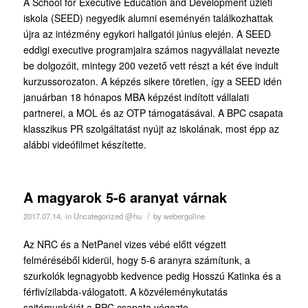
A School for Executive Education and Development üzleti
iskola (SEED) negyedik alumni eseményén találkozhattak
újra az intézmény egykori hallgatói június elején. A SEED
eddigi executive programjaira számos nagyvállalat nevezte
be dolgozóit, mintegy 200 vezető vett részt a két éve indult
kurzussorozaton. A képzés sikere töretlen, így a SEED idén
januárban 18 hónapos MBA képzést indított vállalati
partnerei, a MOL és az OTP támogatásával. A BPC csapata
klasszikus PR szolgáltatást nyújt az iskolának, most épp az
alábbi videófilmet készítette.
A magyarok 5-6 aranyat várnak
/
2017.07.14.
in
Uncategorized @hu
by
webergoline
Az NRC és a NetPanel vizes vébé előtt végzett
felméréséből kiderül, hogy 5-6 aranyra számítunk, a
szurkolók legnagyobb kedvence pedig Hosszú Katinka és a
férfivízilabda-válogatott. A közvéleménykutatás
sajtómunkáját a BPC csapata végezte.