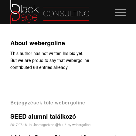
About
webergoline
This author has not written his bio yet.
But we are proud to say that
webergoline
contributed 66 entries already.
Bejegyzések tőle webergoline
SEED alumni találkozó
/
2017.07.18.
in
Uncategorized @hu
by
webergoline