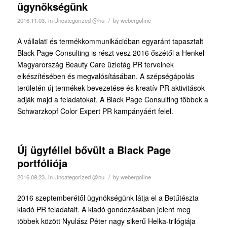
ügynökségünk
/
2016.11.03.
in
Uncategorized @hu
by
webergoline
A vállalati és termékkommunikációban egyaránt tapasztalt
Black Page Consulting is részt vesz 2016 őszétől a Henkel
Magyarország Beauty Care üzletág PR terveinek
elkészítésében és megvalósításában. A szépségápolás
területén új termékek bevezetése és kreatív PR aktivitások
adják majd a feladatokat. A Black Page Consulting többek a
Schwarzkopf Color Expert PR kampányáért felel.
Új ügyféllel bővült a Black Page
portfóliója
/
2016.09.23.
in
Uncategorized @hu
by
webergoline
2016 szeptemberétől ügynökségünk látja el a Betűtészta
kiadó PR feladatait. A kiadó gondozásában jelent meg
többek között Nyulász Péter nagy sikerű Helka-trilógiája