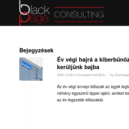
Bejegyzések
Év végi hajrá a kiberbűnö
kerüljünk bajba
/
2025.12.22.
in
Uncategorized @hu
by
blackpag
Az év végi ünnepi időszak az egyik le
néhány egyszerű tippet ajánl, amiket b
az év legszebb időszakát.