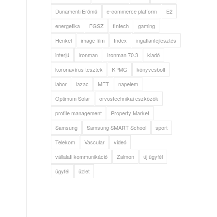
Dunamenti Erőmű
e-commerce platform
E2
energetika
FGSZ
fintech
gaming
Henkel
image film
Index
ingatlanfejlesztés
interjú
Ironman
Ironman 70.3
kiadó
koronavírus tesztek
KPMG
könyvesbolt
labor
lazac
MET
napelem
Optimum Solar
orvostechnikai eszközök
profile management
Property Market
Samsung
Samsung SMART School
sport
Telekom
Vascular
videó
vállalati kommunikáció
Zalmon
új ügyfél
ügyfél
üzlet