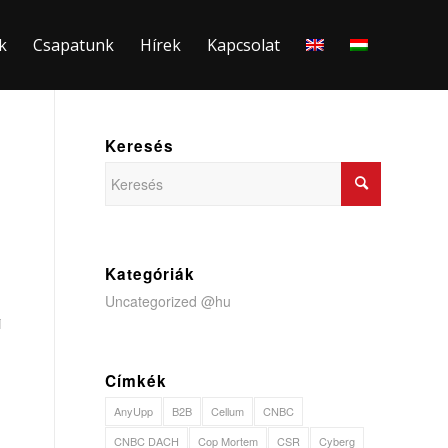
k
Csapatunk
Hírek
Kapcsolat
Keresés
Kategóriák
Uncategorized @hu
i
Címkék
AnyUpp
B2B
Cellum
CNBC
CNBC DACH
Cop Mortem
CSR
Cyberg