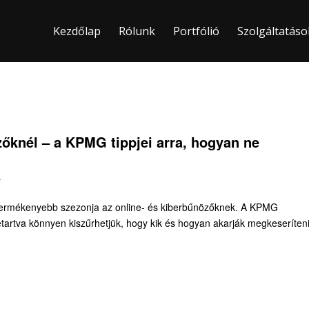
Kezdőlap
Rólunk
Portfólió
Szolgáltatáso
zőknél – a KPMG tippjei arra, hogyan ne
e
gtermékenyebb szezonja az online- és kiberbűnözőknek. A KPMG
etartva könnyen kiszűrhetjük, hogy kik és hogyan akarják megkeseríten