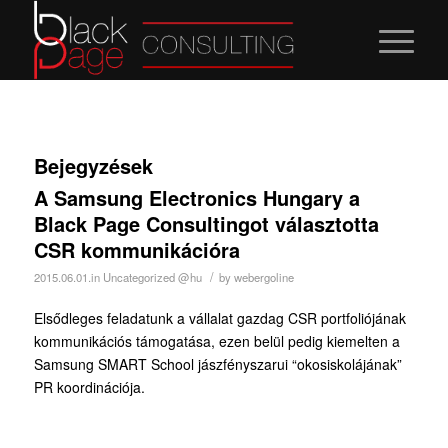
Bejegyzések
A Samsung Electronics Hungary a
Black Page Consultingot választotta
CSR kommunikációra
/
2015.06.01.
in
Uncategorized @hu
by
webergoline
Elsődleges feladatunk a vállalat gazdag CSR portfoliójának
kommunikációs támogatása, ezen belül pedig kiemelten a
Samsung SMART School jászfényszarui “okosiskolájának”
PR koordinációja.