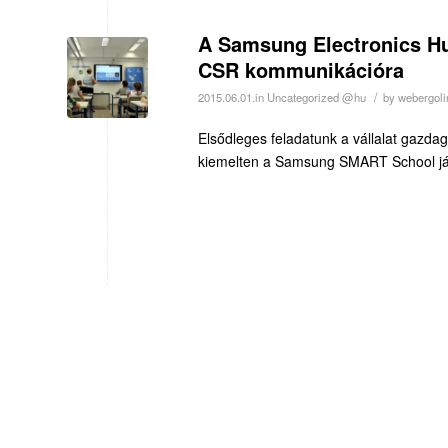
A Samsung Electronics Hu
CSR kommunikációra
/
2015.06.01.
in
Uncategorized @hu
by
webergoli
Elsődleges feladatunk a vállalat gazd
kiemelten a Samsung SMART School jász