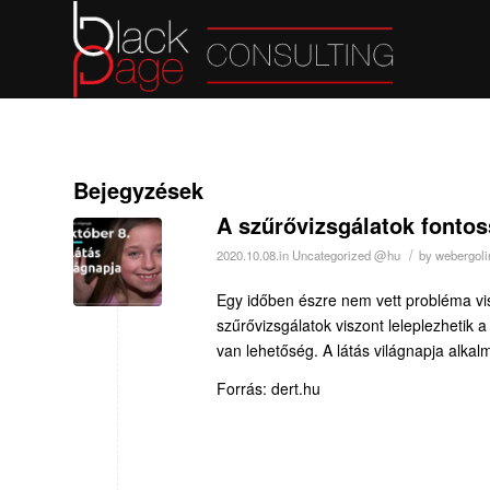
Bejegyzések
A szűrővizsgálatok fontos
/
2020.10.08.
in
Uncategorized @hu
by
webergoli
Egy időben észre nem vett probléma vis
szűrővizsgálatok viszont leleplezhetik a
van lehetőség. A látás világnapja alkal
Forrás: dert.hu