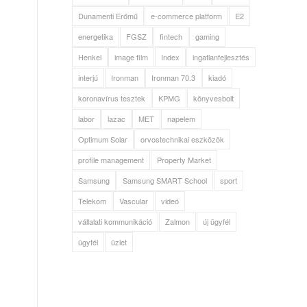
Dunamenti Erőmű
e-commerce platform
E2
energetika
FGSZ
fintech
gaming
Henkel
image film
Index
ingatlanfejlesztés
interjú
Ironman
Ironman 70.3
kiadó
koronavírus tesztek
KPMG
könyvesbolt
labor
lazac
MET
napelem
Optimum Solar
orvostechnikai eszközök
profile management
Property Market
Samsung
Samsung SMART School
sport
Telekom
Vascular
videó
vállalati kommunikáció
Zalmon
új ügyfél
ügyfél
üzlet