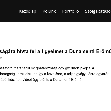
Kezdőlap
Rólunk
Portfólió
Szolgáltatáso
ságára hívta fel a figyelmet a Dunamenti Erőm
ne
szafordíthatatlanul meghatározhatja egy gyermek jövőjét. A
 betegség korai jeleit, és így a kezelésre, a teljes gyógyulásra egyaránt
mából készített videót ügyfelünk, a Dunamenti Erőmű.