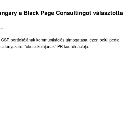
ngary a Black Page Consultingot választotta
ne
ag CSR portfoliójának kommunikációs támogatása, ezen belül pedig
fényszarui “okosiskolájának” PR koordinációja.