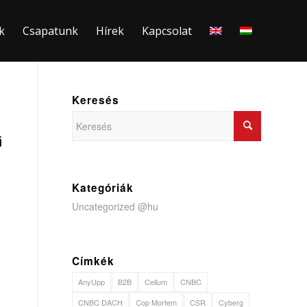
k
Csapatunk
Hírek
Kapcsolat
Keresés
ű
Kategóriák
Uncategorized @hu
Címkék
AnyUpp
B2B
Cellum
CNBC
CNBC DACH
Cop Mortem
CSR
Cyberg