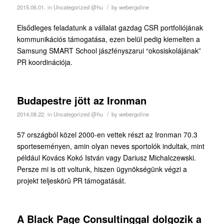
/
2015.06.01.
in
Uncategorized @hu
by
webergoline
Elsődleges feladatunk a vállalat gazdag CSR portfoliójának
kommunikációs támogatása, ezen belül pedig kiemelten a
Samsung SMART School jászfényszarui “okosiskolájának”
PR koordinációja.
Budapestre jött az Ironman
/
2014.08.22.
in
Uncategorized @hu
by
webergoline
57 országból közel 2000-en vettek részt az Ironman 70.3
sporteseményen, amin olyan neves sportolók indultak, mint
például Kovács Kokó István vagy Dariusz Michalczewski.
Persze mi is ott voltunk, hiszen ügynökségünk végzi a
projekt teljeskörû PR támogatását.
A Black Page Consultinggal dolgozik a